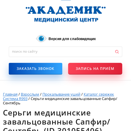
Версия для слабовидящих
ЗАКАЗАТЬ ЗВОНОК
ЗАПИСЬ НА ПРИЁМ
Главная
/
Взрослым
/
Прокалывание ушей
/
Каталог сережек
Система R993
/
Серьги медицинские завальцованные Сапфир/
Сентябрь
Серьги медицинские
завальцованные Сапфир/
Сентябрь (ID 301055406)